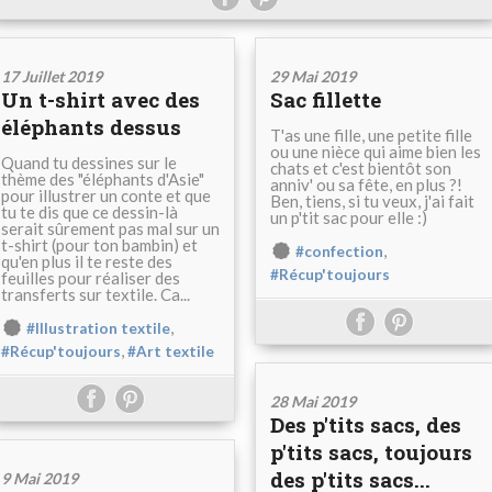
17 Juillet 2019
29 Mai 2019
Un t-shirt avec des
Sac fillette
éléphants dessus
T'as une fille, une petite fille
ou une nièce qui aime bien les
Quand tu dessines sur le
chats et c'est bientôt son
thème des "éléphants d'Asie"
anniv' ou sa fête, en plus ?!
pour illustrer un conte et que
Ben, tiens, si tu veux, j'ai fait
tu te dis que ce dessin-là
un p'tit sac pour elle :)
serait sûrement pas mal sur un
t-shirt (pour ton bambin) et
,
#confection
qu'en plus il te reste des
#Récup'toujours
feuilles pour réaliser des
transferts sur textile. Ca...
,
#Illustration textile
,
#Récup'toujours
#Art textile
28 Mai 2019
Des p'tits sacs, des
p'tits sacs, toujours
des p'tits sacs...
9 Mai 2019