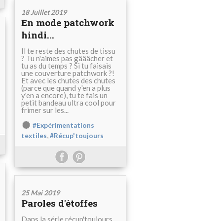
18 Juillet 2019
En mode patchwork
hindi...
Il te reste des chutes de tissu
? Tu n'aimes pas gâââcher et
tu as du temps ? Si tu faisais
une couverture patchwork ?!
Et avec les chutes des chutes
(parce que quand y'en a plus
y'en a encore), tu te fais un
petit bandeau ultra cool pour
frimer sur les...
#Expérimentations
,
textiles
#Récup'toujours
25 Mai 2019
Paroles d'étoffes
Dans la série récup'toujours