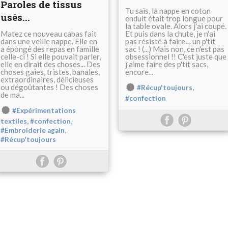
Paroles de tissus
Tu sais, la nappe en coton
usés...
enduit était trop longue pour
la table ovale. Alors j'ai coupé.
Matez ce nouveau cabas fait
Et puis dans la chute, je n'ai
dans une veille nappe. Elle en
pas résisté à faire… un p'tit
a épongé des repas en famille
sac ! (...) Mais non, ce n'est pas
celle-ci ! Si elle pouvait parler,
obsessionnel !! C'est juste que
elle en dirait des choses... Des
j'aime faire des p'tit sacs,
choses gaies, tristes, banales,
encore...
extraordinaires, délicieuses
ou dégoûtantes ! Des choses
,
#Récup'toujours
de ma...
#confection
#Expérimentations
,
,
textiles
#confection
,
#Embroiderie again
#Récup'toujours