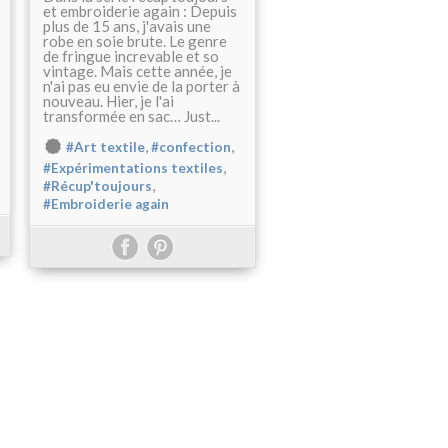
et embroiderie again : Depuis
plus de 15 ans, j'avais une
robe en soie brute. Le genre
de fringue increvable et so
vintage. Mais cette année, je
n'ai pas eu envie de la porter à
nouveau. Hier, je l'ai
transformée en sac… Just...
,
,
#Art textile
#confection
,
#Expérimentations textiles
,
#Récup'toujours
#Embroiderie again