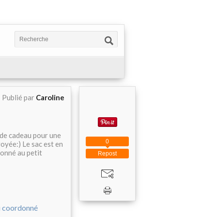
Publié par
Caroline
 de cadeau pour une
0
yée:) Le sac est en
onné au petit
Repost