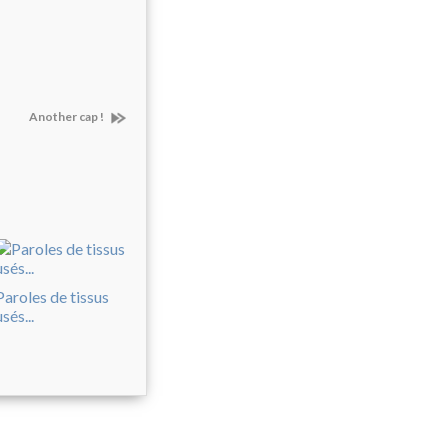
Another cap !
Paroles de tissus
usés...