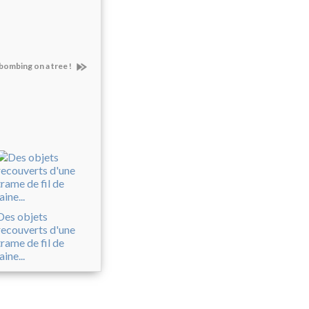
bombing on a tree !
Des objets
recouverts d'une
trame de fil de
laine...