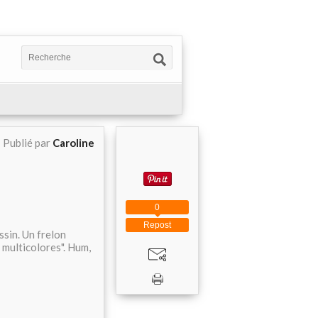
Publié par
Caroline
0
Repost
ssin. Un frelon
 multicolores". Hum,