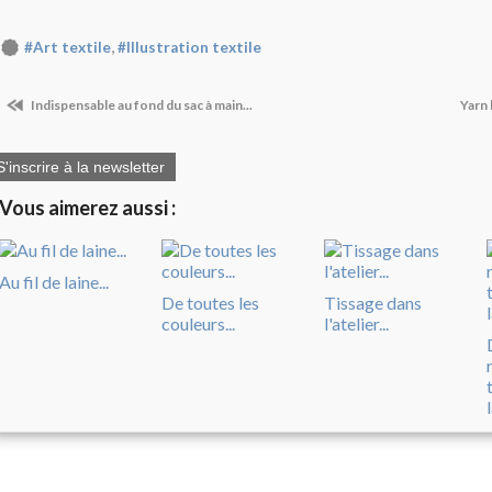
,
#Art textile
#Illustration textile
Indispensable au fond du sac à main...
Yarn 
S'inscrire à la newsletter
Vous aimerez aussi :
Au fil de laine...
De toutes les
Tissage dans
couleurs...
l'atelier...